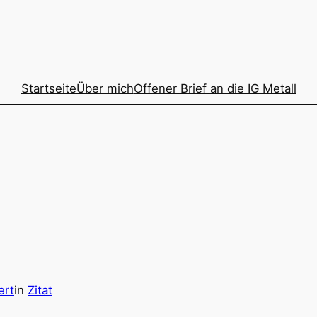
Startseite
Über mich
Offener Brief an die IG Metall
ert
in
Zitat