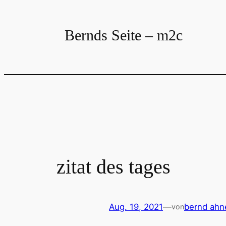
Zum
Inhalt
Bernds Seite – m2c
springen
zitat des tages
Aug. 19, 2021
—
bernd ahn
von