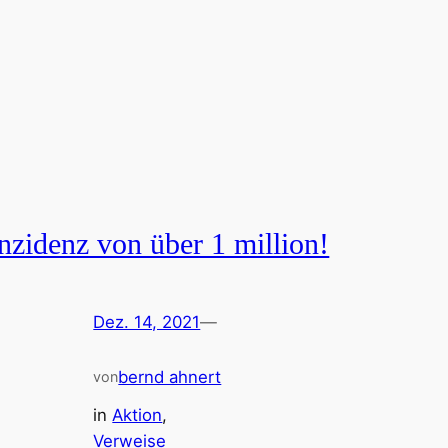
inzidenz von über 1 million!
Dez. 14, 2021
—
bernd ahnert
von
in
Aktion
, 
Verweise