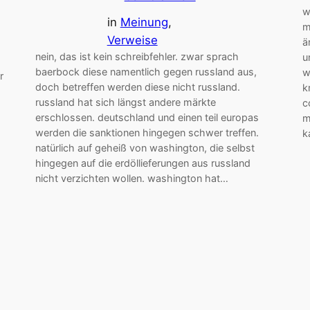
w
in
Meinung
, 
m
Verweise
ä
nein, das ist kein schreibfehler. zwar sprach
u
baerbock diese namentlich gegen russland aus,
w
r
doch betreffen werden diese nicht russland.
k
russland hat sich längst andere märkte
c
erschlossen. deutschland und einen teil europas
m
werden die sanktionen hingegen schwer treffen.
k
natürlich auf geheiß von washington, die selbst
hingegen auf die erdöllieferungen aus russland
nicht verzichten wollen. washington hat…