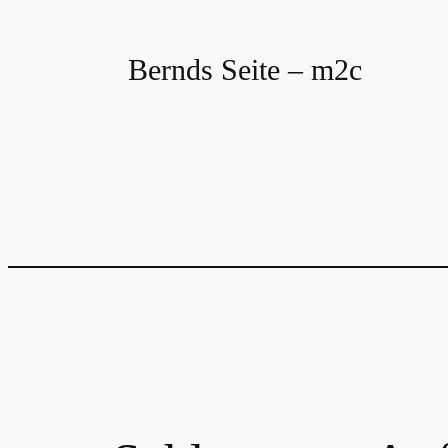
Zum
Inhalt
Bernds Seite – m2c
springen