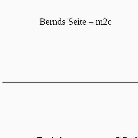
Zum
Inhalt
Bernds Seite – m2c
springen