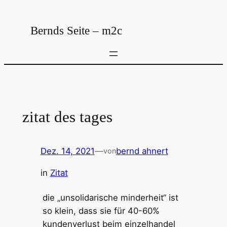
Zum
Inhalt
Bernds Seite – m2c
springen
zitat des tages
Dez. 14, 2021
—
bernd ahnert
von
in
Zitat
die „unsolidarische minderheit“ ist
so klein, dass sie für 40-60%
kundenverlust beim einzelhandel