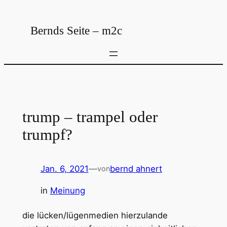
Zum
Inhalt
Bernds Seite – m2c
springen
trump – trampel oder
trumpf?
Jan. 6, 2021
—
bernd ahnert
von
in
Meinung
die lücken/lügenmedien hierzulande