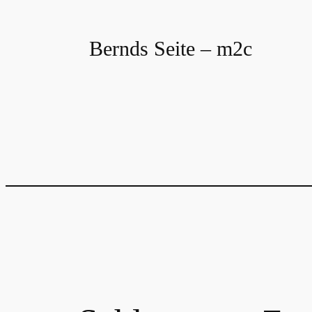
Zum
Inhalt
Bernds Seite – m2c
springen