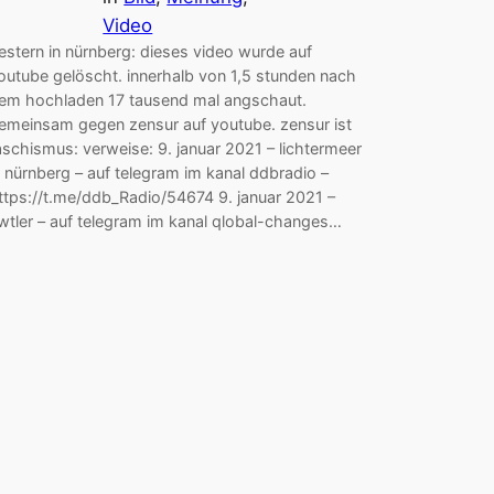
Video
estern in nürnberg: dieses video wurde auf
outube gelöscht. innerhalb von 1,5 stunden nach
em hochladen 17 tausend mal angschaut.
emeinsam gegen zensur auf youtube. zensur ist
aschismus: verweise: 9. januar 2021 – lichtermeer
n nürnberg – auf telegram im kanal ddbradio –
ttps://t.me/ddb_Radio/54674 9. januar 2021 –
iwtler – auf telegram im kanal qlobal-changes…