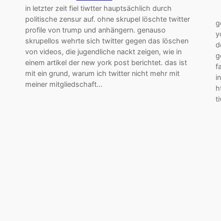
in letzter zeit fiel tiwtter hauptsächlich durch
politische zensur auf. ohne skrupel löschte twitter
g
profile von trump und anhängern. genauso
y
skrupellos wehrte sich twitter gegen das löschen
d
von videos, die jugendliche nackt zeigen, wie in
g
einem artikel der new york post berichtet. das ist
f
mit ein grund, warum ich twitter nicht mehr mit
i
meiner mitgliedschaft…
h
t