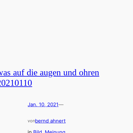
was auf die augen und ohren
20210110
Jan. 10, 2021
—
bernd ahnert
von
in
Bild
, 
Meinung
, 