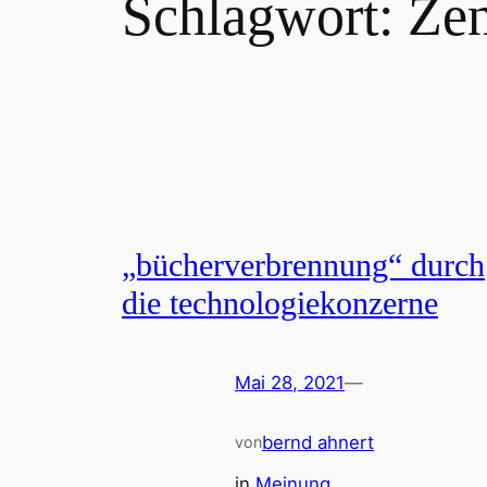
Schlagwort:
Zen
„bücherverbrennung“ durch
die technologiekonzerne
Mai 28, 2021
—
bernd ahnert
von
in
Meinung
, 