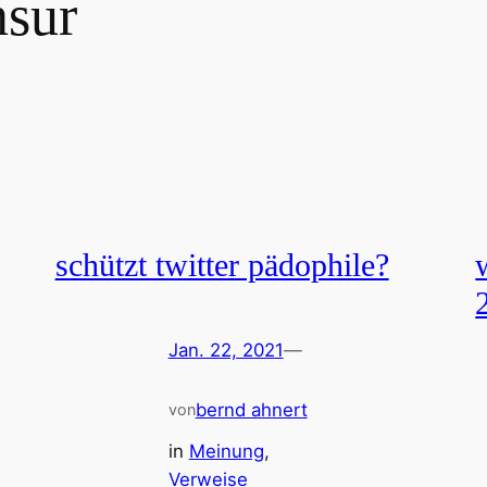
sur
schützt twitter pädophile?
Jan. 22, 2021
—
bernd ahnert
von
in
Meinung
, 
Verweise