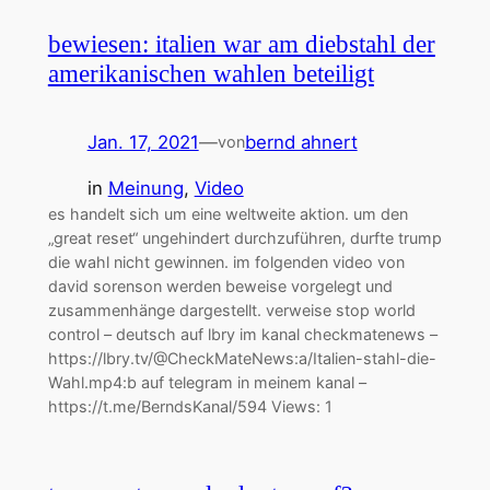
bewiesen: italien war am diebstahl der
amerikanischen wahlen beteiligt
Jan. 17, 2021
—
bernd ahnert
von
in
Meinung
, 
Video
es handelt sich um eine weltweite aktion. um den
„great reset“ ungehindert durchzuführen, durfte trump
die wahl nicht gewinnen. im folgenden video von
david sorenson werden beweise vorgelegt und
zusammenhänge dargestellt. verweise stop world
control – deutsch auf lbry im kanal checkmatenews –
https://lbry.tv/@CheckMateNews:a/Italien-stahl-die-
Wahl.mp4:b auf telegram in meinem kanal –
https://t.me/BerndsKanal/594 Views: 1