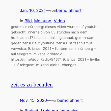
Jan. 10, 2021
—
bernd ahnert
von
in
Bild
, 
Meinung
, 
Video
gestern in nürnberg: dieses video wurde auf youtube
gelöscht. innerhalb von 1,5 stunden nach dem
hochladen 17 tausend mal angschaut. gemeinsam
gegen zensur auf youtube. zensur ist faschismus:
verweise: 9. januar 2021 – lichtermeer in nürnberg –
auf telegram im kanal ddbradio –
https://t.me/ddb_Radio/54674 9. januar 2021 – tiwtler
– auf telegram im kanal qlobal-changes…
zeit es zu beenden
Nov. 15, 2020
—
bernd ahnert
von
in
Bericht
, 
Meinung
, 
Verweise