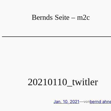
Zum
Inhalt
Bernds Seite – m2c
springen
20210110_twitler
Jan. 10, 2021
—
bernd ahne
von