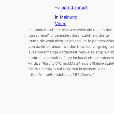
bernd ahnert
von
in
Meinung
, 
Video
es handelt sich um eine weltweite aktion. um den
„great reset“ ungehindert durchzuführen, durfte
trump die wahl nicht gewinnen. im folgenden vide
von david sorenson werden beweise vorgelegt u
zusammenhänge dargestellt. verweise stop world
control – deutsch auf lbry im kanal checkmatene
– https://lbry.tv/@CheckMateNews:a/Italien-stahl
die-Wahl.mp4:b auf telegram in meinem kanal –
https://t.me/BerndsKanal/594 Views: 1