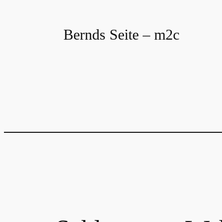
Zum
Inhalt
Bernds Seite – m2c
springen