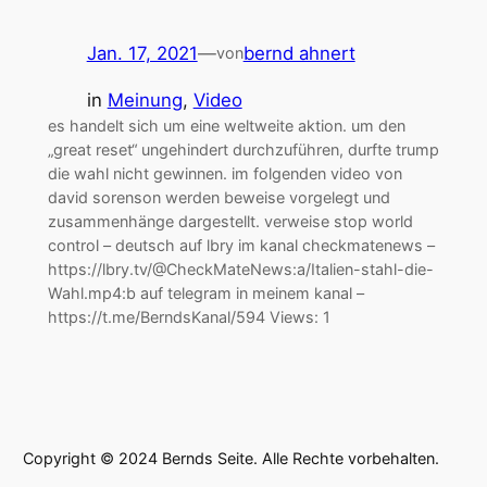
Jan. 17, 2021
—
bernd ahnert
von
in
Meinung
, 
Video
es handelt sich um eine weltweite aktion. um den
„great reset“ ungehindert durchzuführen, durfte trump
die wahl nicht gewinnen. im folgenden video von
david sorenson werden beweise vorgelegt und
zusammenhänge dargestellt. verweise stop world
control – deutsch auf lbry im kanal checkmatenews –
https://lbry.tv/@CheckMateNews:a/Italien-stahl-die-
Wahl.mp4:b auf telegram in meinem kanal –
https://t.me/BerndsKanal/594 Views: 1
Copyright © 2024 Bernds Seite. Alle Rechte vorbehalten.